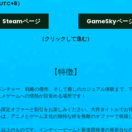
UTC+8）
Steamページ
GameSkyペー
（
クリックして進む
）
【特徴】
ベンチャー、戦略の傑作、そして癒しのカジュアル体験まで、
ニメゲームへの情熱が目覚める場所です！
る限定オファーと割引をお楽しみください。大作タイトルでお
ルは、アニメとゲーム文化の独特な絆を無敵のオファーで祝福
ス以上のものです。インディーゲームと新進開発者の発射台な