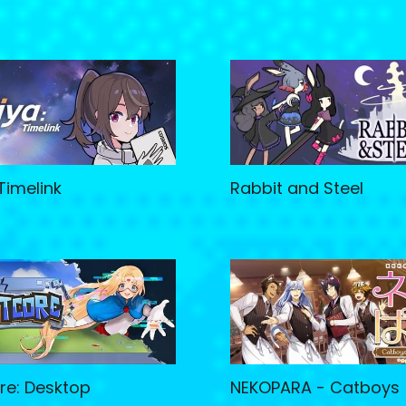
 Timelink
Rabbit and Steel
re: Desktop
NEKOPARA - Catboys