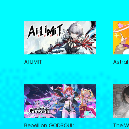
AI LIMIT
Astral
Rebellion GODSOUL:
The W