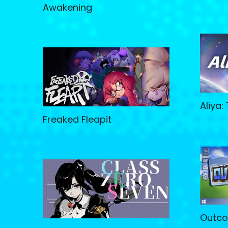
Awakening
Aliya:
Freaked Fleapit
Outco