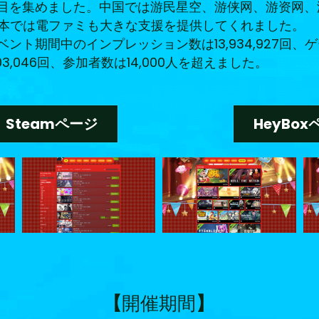
を集めました。中国では游民星空、游侠网、游资网、游戏
本では電ファミも大きな支援を提供してくれました。
ト期間中のインプレッション数は13,934,927回、ゲ
,046回、参加者数は14,000人を超えました。
Steamページ
HeyBox
【
開催期間
】